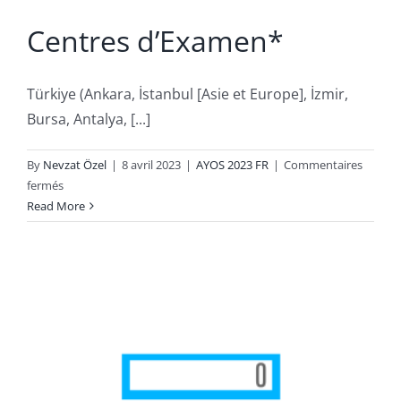
Centres d’Examen*
Türkiye (Ankara, İstanbul [Asie et Europe], İzmir,
Bursa, Antalya, [...]
By
Nevzat Özel
|
8 avril 2023
|
AYOS 2023 FR
|
Commentaires
sur
fermés
Centres
Read More
d’Examen*