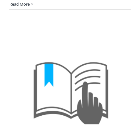
Procédures
Read More
de
candidature