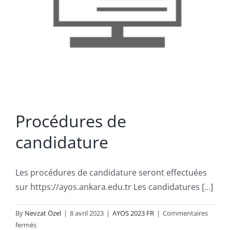
Procédures de
candidature
Les procédures de candidature seront effectuées
sur https://ayos.ankara.edu.tr Les candidatures [...]
By
Nevzat Özel
|
8 avril 2023
|
AYOS 2023 FR
|
Commentaires
sur
fermés