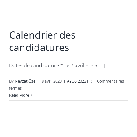
Calendrier des
candidatures
Dates de candidature * Le 7 avril – le 5 [...]
By
Nevzat Özel
|
8 avril 2023
|
AYOS 2023 FR
|
Commentaires
sur
fermés
Calendrier
Read More
des
candidatures