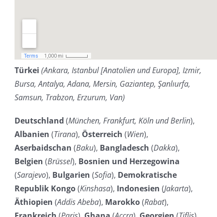
Türkei
(Ankara, Istanbul [Anatolien und Europa], Izmir,
Bursa, Antalya, Adana, Mersin, Gaziantep, Şanlıurfa,
Samsun, Trabzon, Erzurum, Van)
Deutschland
(
München, Frankfurt, Köln und Berlin
),
Albanien
(
Tirana
),
Österreich
(
Wien
),
Aserbaidschan
(
Baku
),
Bangladesch
(
Dakka
),
Belgien
(
Brüssel
),
Bosnien und Herzegowina
(
Sarajevo
),
Bulgarien
(
Sofia
),
Demokratische
Republik Kongo
(
Kinshasa
),
Indonesien
(
Jakarta
),
Äthiopien
(
Addis Abeba
),
Marokko
(
Rabat
),
Frankreich
(
Paris
),
Ghana
(
Accra
),
Georgien
(
Tiflis
),