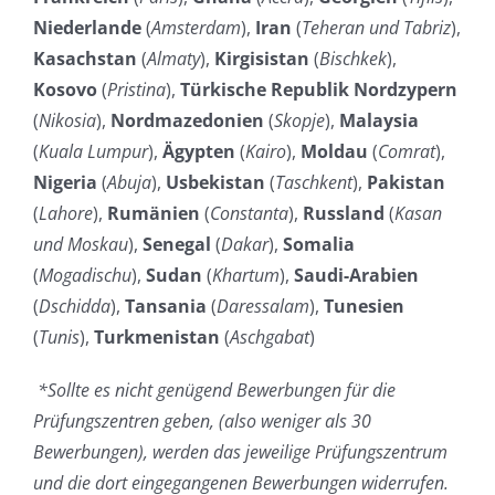
Niederlande
(
Amsterdam
),
Iran
(
Teheran und Tabriz
),
Kasachstan
(
Almaty
),
Kirgisistan
(
Bischkek
),
Kosovo
(
Pristina
),
Türkische Republik Nordzypern
(
Nikosia
),
Nordmazedonien
(
Skopje
),
Malaysia
(
Kuala Lumpur
),
Ägypten
(
Kairo
),
Moldau
(
Comrat
),
Nigeria
(
Abuja
),
Usbekistan
(
Taschkent
),
Pakistan
(
Lahore
),
Rumänien
(
Constanta
),
Russland
(
Kasan
und Moskau
),
Senegal
(
Dakar
),
Somalia
(
Mogadischu
),
Sudan
(
Khartum
),
Saudi-Arabien
(
Dschidda
),
Tansania
(
Daressalam
),
Tunesien
(
Tunis
),
Turkmenistan
(
Aschgabat
)
*
Sollte es nicht genügend Bewerbungen für die
Prüfungszentren geben, (also weniger als 30
Bewerbungen), werden das jeweilige Prüfungszentrum
und die dort eingegangenen Bewerbungen widerrufen.